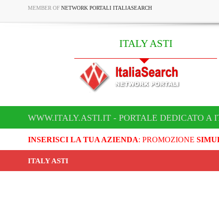
MEMBER OF
NETWORK PORTALI ITALIASEARCH
ITALY ASTI
WWW.ITALY.ASTI.IT - PORTALE DEDICATO A I
INSERISCI LA TUA AZIENDA
: PROMOZIONE
SIMU
ITALY ASTI