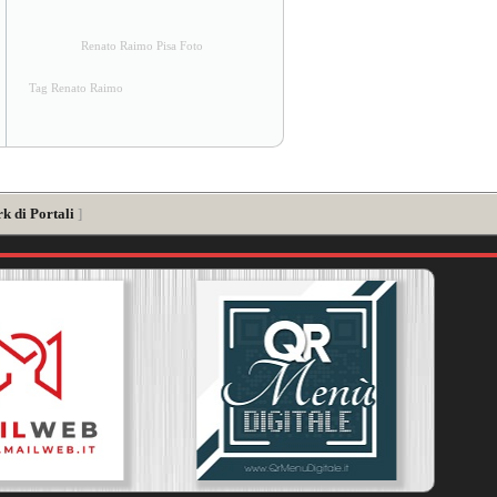
Renato Raimo Pisa Foto
Tag Renato Raimo
k di Portali
]