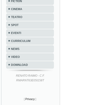
FICTION
CINEMA
TEATRO
SPOT
EVENTI
CURRICULUM
NEWS
VIDEO
DOWNLOAD
RENATO RAIMO - C.F.
RMARNT63E05I158T
[
Privacy
]