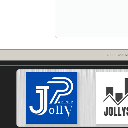
il Sito Web
ww