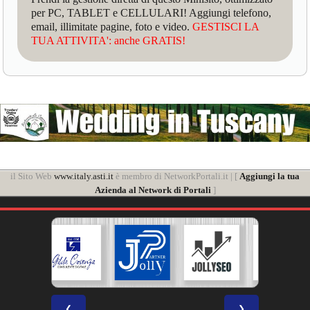
per PC, TABLET e CELLULARI! Aggiungi telefono,
email, illimitate pagine, foto e video.
GESTISCI LA
TUA ATTIVITA': anche GRATIS!
il Sito Web
www.italy.asti.it
è membro di NetworkPortali.it | [
Aggiungi la tua
Azienda al Network di Portali
]
❮
❯