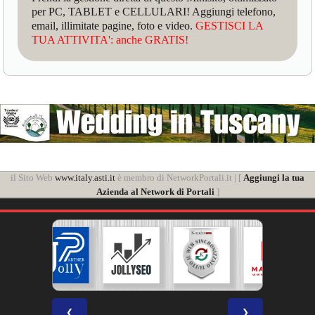
per PC, TABLET e CELLULARI! Aggiungi telefono,
email, illimitate pagine, foto e video.
GESTISCI LA
TUA ATTIVITA': anche GRATIS!
il Sito Web
www.italy.asti.it
è membro di NetworkPortali.it | [
Aggiungi la tua
Azienda al Network di Portali
]
❮
❯