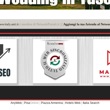
w.italy.asti.it
è membro di NetworkPortali.it | [
Aggiungi la tua Azienda al Networ
AnyWeb
|
Pisa
Online |
Piazza Armerina
|
Hotels Web
|
Italia Search