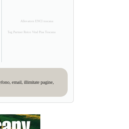
Allevatore ENCI toscana
Tag Partner Reico Vital Pisa Toscana
no, email, illimitate pagine,