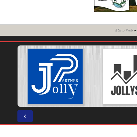
il Sito Web
ww
❮