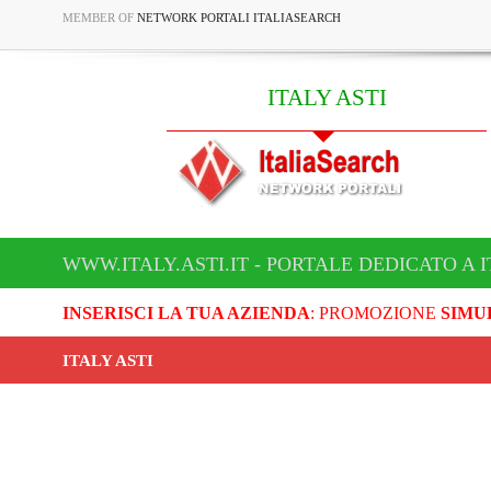
MEMBER OF
NETWORK PORTALI ITALIASEARCH
ITALY ASTI
WWW.ITALY.ASTI.IT - PORTALE DEDICATO A I
INSERISCI LA TUA AZIENDA
: PROMOZIONE
SIMU
ITALY ASTI