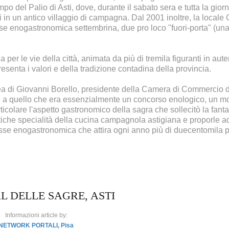
po del Palio di Asti, dove, durante il sabato sera e tutta la giorn
n un antico villaggio di campagna. Dal 2001 inoltre, la locale
e enogastronomica settembrina, due pro loco "fuori-porta" (un
er le vie della città, animata da più di tremila figuranti in auten
resenta i valori e della tradizione contadina della provincia.
dea di Giovanni Borello, presidente della Camera di Commercio di
rire a quello che era essenzialmente un concorso enologico, un 
colare l'aspetto gastronomico della sagra che sollecitò la fanta
 antiche specialità della cucina campagnola astigiana e proporle a
esse enogastronomica che attira ogni anno più di duecentomila 
L DELLE SAGRE, ASTI
Informazioni article by:
NETWORK PORTALI, Pisa