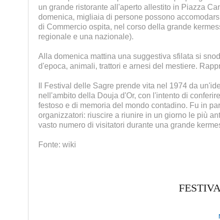
un grande ristorante all'aperto allestito in Piazza Cam
domenica, migliaia di persone possono accomodarsi i
di Commercio ospita, nel corso della grande kermess
regionale e una nazionale).
Alla domenica mattina una suggestiva sfilata si snoda p
d'epoca, animali, trattori e arnesi del mestiere. Rapp
Il Festival delle Sagre prende vita nel 1974 da un'i
nell'ambito della Douja d'Or, con l'intento di confe
festoso e di memoria del mondo contadino. Fu in parti
organizzatori: riuscire a riunire in un giorno le più
vasto numero di visitatori durante una grande kerm
Fonte: wiki
FESTIVA