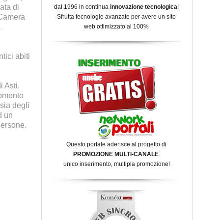
ata di
dal 1996 in continua
innovazione tecnologica
!
 Camera
Sfrutta tecnologie avanzate per avere un sito
a
web ottimizzato al 100%
tici abiti
 Asti,
momento
sia degli
d un
persone.
Questo portale aderisce al progetto di
PROMOZIONE MULTI-CANALE
:
unico inserimento, multipla promozione!