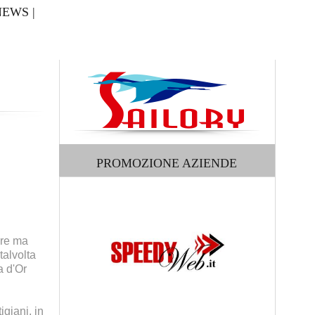
NEWS
|
PROMOZIONE AZIENDE
bre ma
talvolta
a d'Or
giani, in