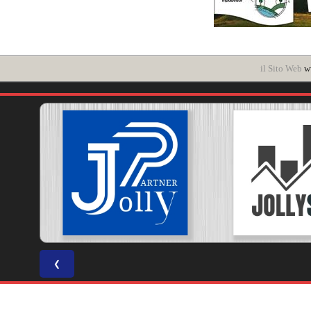
il Sito Web
ww
❮