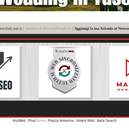
w.italy.asti.it
è membro di NetworkPortali.it | [
Aggiungi la tua Azienda al Networ
AnyWeb
|
Pisa
Online |
Piazza Armerina
|
Hotels Web
|
Italia Search