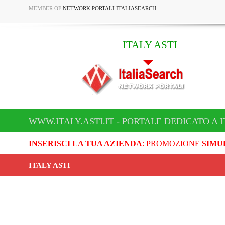
MEMBER OF
NETWORK PORTALI ITALIASEARCH
ITALY ASTI
WWW.ITALY.ASTI.IT - PORTALE DEDICATO A I
INSERISCI LA TUA AZIENDA
: PROMOZIONE
SIMU
ITALY ASTI