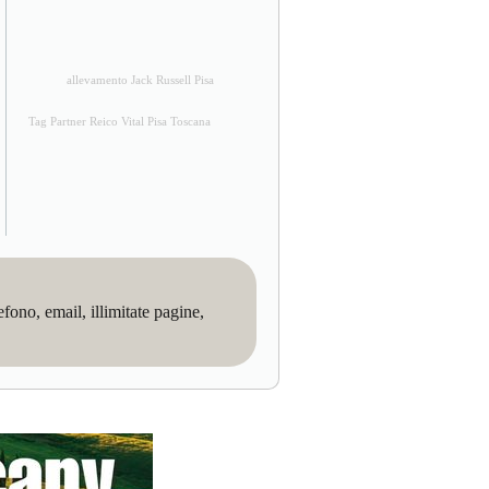
allevamento Jack Russell Pisa
Tag Partner Reico Vital Pisa Toscana
no, email, illimitate pagine,