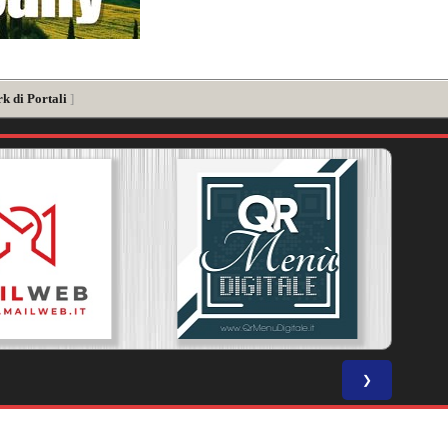
k di Portali
]
❯