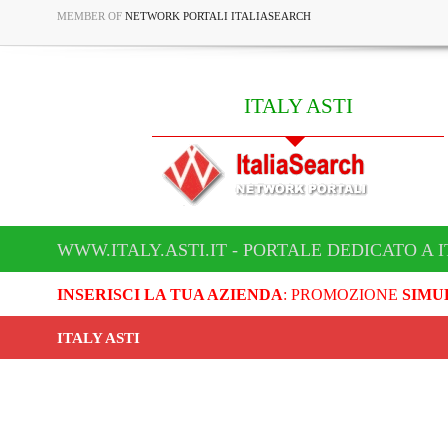
MEMBER OF
NETWORK PORTALI ITALIASEARCH
ITALY ASTI
WWW.ITALY.ASTI.IT - PORTALE DEDICATO A I
INSERISCI LA TUA AZIENDA
: PROMOZIONE
SIMU
ITALY ASTI