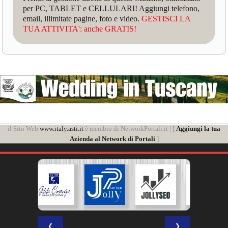
per PC, TABLET e CELLULARI! Aggiungi telefono,
email, illimitate pagine, foto e video.
GESTISCI LA
TUA ATTIVITA': anche GRATIS!
il Sito Web
www.italy.asti.it
è membro di NetworkPortali.it | [
Aggiungi la tua
Azienda al Network di Portali
]
❮
❯