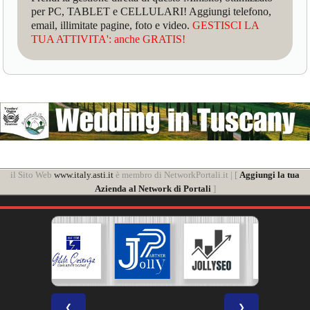
per PC, TABLET e CELLULARI! Aggiungi telefono,
email, illimitate pagine, foto e video.
GESTISCI LA
TUA ATTIVITA': anche GRATIS!
il Sito Web
www.italy.asti.it
è membro di NetworkPortali.it | [
Aggiungi la tua
Azienda al Network di Portali
]
❮
❯