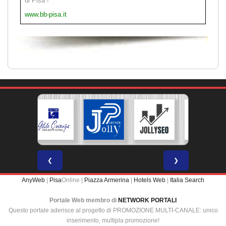
di Pisa !
www.bb-pisa.it
❮
❯
AnyWeb
|
Pisa
Online |
Piazza Armerina
|
Hotels Web
|
Italia Search
Portale Web membro di
NETWORK PORTALI
Questo portale aderisce al progetto di PROMOZIONE MULTI-CANALE: unico
inserimento, multipla promozione!