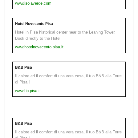
www.isolaverde.com
Hotel Novecento Pisa
Hotel in Pisa historical center near to the Leaning Tower.
Book directly to the Hotel!
www.hotelnovecento.pisa.it
B&B Pisa
Il calore ed il comfort di una vera casa, il tuo B&B alla Torre
di Pisa !
www.bb-pisa.it
B&B Pisa
Il calore ed il comfort di una vera casa, il tuo B&B alla Torre