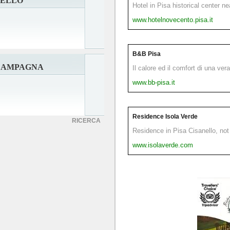
TELLO
Hotel in Pisa historical center n
www.hotelnovecento.pisa.it
B&B Pisa
 CAMPAGNA
Il calore ed il comfort di una ver
www.bb-pisa.it
Residence Isola Verde
RICERCA
Residence in Pisa Cisanello, not 
www.isolaverde.com