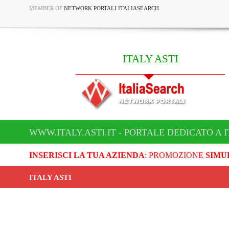
MEMBER OF
NETWORK PORTALI ITALIASEARCH
ITALY ASTI
WWW.ITALY.ASTI.IT - PORTALE DEDICATO A I
INSERISCI LA TUA AZIENDA
: PROMOZIONE
SIMU
ITALY ASTI